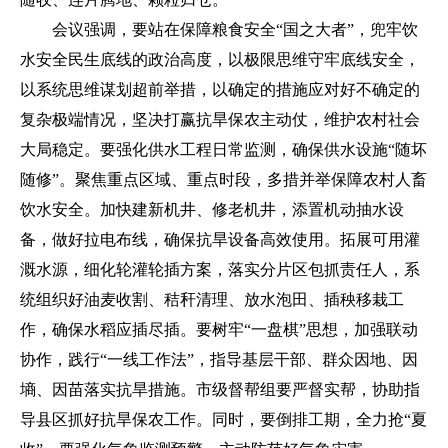
会议强调，要站在保障粮食安全“国之大者”，兜牢饮
水安全民生底线的政治高度，以极限思维守牢底线安全，
以系统思维谋划超前举措，以确定的措施应对好不确定的
复杂极端情况，坚决打赢抗旱保农主动仗，维护农村社会
大局稳定。要强化供水工程日常监测，确保供水设施“随坏
随修”。聚焦重点区域、重点时段，多措并举保障农村人畜
饮水安全。加快建新机井、修老机井，添置机动抽水设
备，做好拉电布线，确保抗旱设备高效使用。拓展可用灌
溉水源，细化轮灌轮插方案，落实分片区包抓责任人，系
统组织好油麦收割、秸秆清理、放水泡田、插秧移栽工
作，确保水稻应插尽插。要树牢“一盘棋”思想，加强联动
协作，践行“一线工作法”，指导基层干部、群众因地、因
墒、因苗落实抗旱措施。市级督帮组要严督实帮，协助指
导县区抓好抗旱保农工作。同时，要倒排工期，全力抢“夏