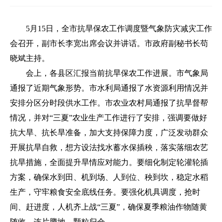
5月15日，全市抗旱保农工作调度暨气象防灾减灾工作
会召开，副市长李宽出席会议并讲话。市政府副秘书长苟
晓斌主持。
会上，各县区汇报当前抗旱保农工作进展。市气象局
通报了近期气象形势。市水利局通报了水资源利用情况并
安排分区分时段供水工作。市农业农村局通报了抗旱督帮
情况，并对“三夏”农业生产工作进行了安排，强调要做好
抗大旱、抗长旱准备，加大支持保障力度，广泛发动群众
开展抗旱自救，想方设法找水蓄水保插秧，落实落细农艺
抗旱措施，全面提升旱情应对能力。要细化制定轮灌轮插
方案，确保水到田、机到场、人到位、秧到坎，稳定水稻
生产，守牢粮食安全底线任务。要强化机具调度，抢时
间、赶进度，人机齐上战“三夏”，确保夏季粮油作物随黄
随收、连片腾地、颗粒归仓。