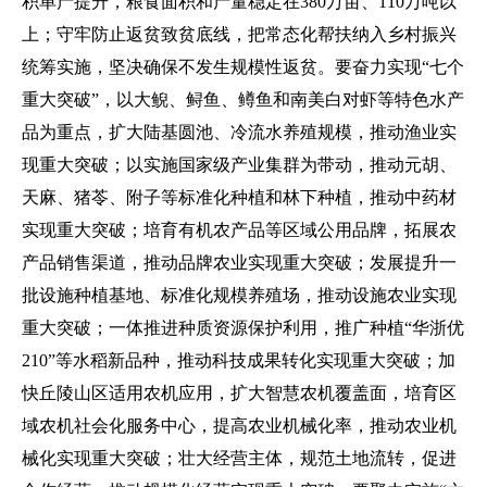
积单产提升，粮食面积和产量稳定在380万亩、110万吨以
上；守牢防止返贫致贫底线，把常态化帮扶纳入乡村振兴
统筹实施，坚决确保不发生规模性返贫。
要
奋力实现“七个
重大突破”，以大鲵、鲟鱼、鳟鱼和南美白对虾等特色水产
品为重点，扩大陆基圆池、冷流水养殖规模，推动渔业实
现重大突破；以实施国家级产业集群为带动，推动元胡、
天麻、猪苓、附子等标准化种植和林下种植，推动中药材
实现重大突破；培育有机农产品等区域公用品牌，拓展农
产品销售渠道，推动品牌农业实现重大突破；发展提升一
批设施种植基地、标准化规模养殖场，推动设施农业实现
重大突破；一体推进种质资源保护利用，推广种植“华浙优
210”等水稻新品种，推动科技成果转化实现重大突破；加
快丘陵山区适用农机应用，扩大智慧农机覆盖面，培育区
域农机社会化服务中心，提高农业机械化率，推动农业机
械化实现重大突破；壮大经营主体，规范土地流转，促进