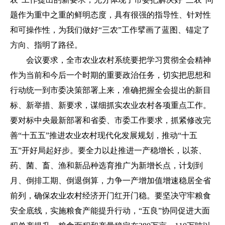
题作为重中之重的鲜明态度，具有很强的指导性、针对性
和可操作性，为我们做好“三农”工作擘画了蓝图、锚定了
方向、指明了路径。
会议要求，全市农业农村系统
要
把学习贯彻全会精神
作为当前和今后一个时期的重要政治任务，切实把思想和
行动统一到市委决策部署上来，准确把握全会提出的新目
标、新举措、新要求，谋细抓实农业农村各项重点工作。
要
对标中央最新部署和省委、市委工作要求，抓紧修改完
善“十五五”推进农业农村现代化发展规划，推动“十五
五”开好局起好步。
要
全力以赴推进一产稳增长，以茶、
药、菌、畜、渔和新品种选育推广为新增长点，计划到
月、倒排工期、倒退倒算，力争一产增加值增速稳居全省
前列，确保农业农村经济开门红开门稳。
要
坚决守牢粮食
安全底线，实施粮食产能提升行动，“五良”协同促进大面