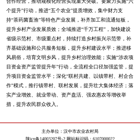
合作经营，推动规模化经营实现重大突破。
要
聚力实施“六
个提升”行动，推进“五个农业”提质增效，集中财力支
持“茶药菌畜渔”等特色产业发展，补齐加工和流通短板，
提升乡村产业发展质效；全域推进“千万工程”，加快建设
省级示范村、市级重点村，持续打造乡村振兴示范带，补
齐基础设施和公共服务短板，提升乡村建设水平；推进移
风易俗，培育文明乡风，提升乡村治理效能；实施“涉农项
目资金资产监管提升年”行动，全流程全口径加强监管，提
升项目资金监管水平；深化“联村共建、以镇带村、村企合
作”模式，推行镇带村、联村发展，提升壮大集体经济；落
实产业增效、就业带动、资产盘活、强农惠农等增收举
措，提升农民群众收入。
主办单位：汉中市农业农村局
陕icp备14003207号-2 网站标识码：6107000022