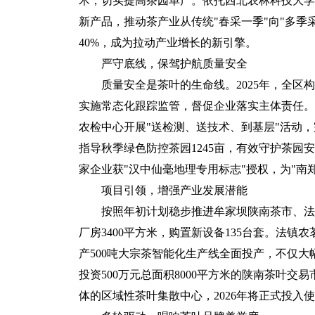
术，切实提高茶园单产。依托西北农林科技大学
新产品，推动茶产业从传统"春采一季"向"多季采撷
40%，成为拉动产业增长的新引擎。
严守底线，保驾护航质量安全
质量安全是茶叶的生命线。2025年，全
实施常态化跟踪监管，督促企业落实主体责任。
农检中心开展"送检测、送技术、到基层"活动
指导秋季绿色防控茶园1245亩，有效守护茶园
家企业获"汉中仙毫地理专用标志"授权，为"南
项目引领，增强产业发展潜能
按照年初计划稳步推进牟家坝陕南茶市、法
厂房3400平方米，购置新设备135台套。法镇
产500吨大宗茶智能化生产线全面投产，不仅大
投资500万元总面积8000平方米的陕南茶叶
体的区域性茶叶集散中心，2026年将正式投入