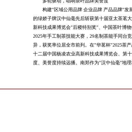
多轮驱动，唱响茶叶品牌美誉度
构建"区域公用品牌 企业品牌 产品品牌"
的绿娇子牌汉中仙毫先后斩获第十届亚太茶茗大
新科技成果博览会"后稷特别奖"、中国茶叶博物
2025年手工制茶技能大赛，29名制茶能手
异，获奖率位居全市前列。在"华茗杯"2025
十二届中国杨凌农业高新科技成果博览会、第十
度、美誉度持续远播。南郑作为"汉中仙毫"地