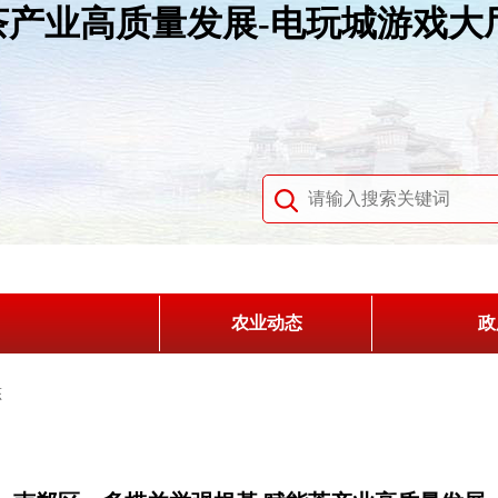
茶产业高质量发展-电玩城游戏大
农业动态
政
态