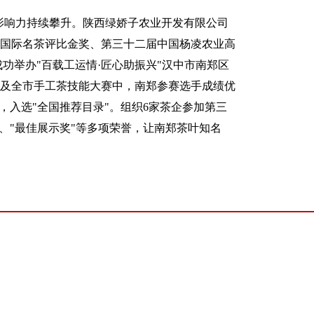
牌影响力持续攀升。陕西绿娇子农业开发有限公司
届国际名茶评比金奖、第三十二届中国杨凌农业高
成功举办"百载工运情·匠心助振兴"汉中市南郑区
赛及全市手工茶技能大赛中，南郑参赛选手成绩优
，入选"全国推荐目录"。组织6家茶企参加第三
、"最佳展示奖"等多项荣誉，让南郑茶叶知名