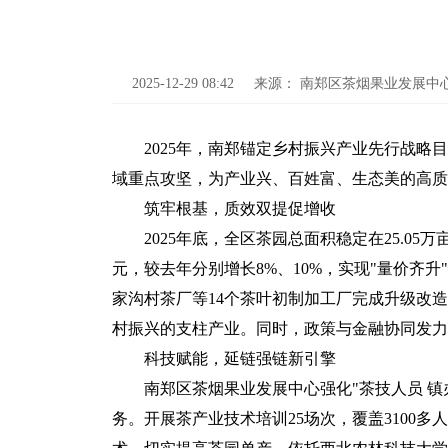
2025-12-29 08:42
来源：
南郑区茶烟果业发展中
2025年，南郑锚定乡村振兴产业先行战
域重点攻坚，为产业兴、百姓富、生态美的高质
筑牢根基，质效双提促增收
2025年底，全区茶园总面积稳定在25.05
元，较去年分别增长8%、10%，实现"量价齐升
家沟村茶厂等14个茶叶初制加工厂完成升级改造
村振兴的支柱产业。同时，政策与金融协同发力
科技赋能，延链强链新引擎
南郑区茶烟果业发展中心强化"茶技人员 镇
务。开展茶产业技术培训25场次，覆盖3100