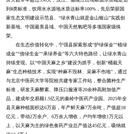
到ⅱ类标准，饮用水水源地水质达标率100%，先后荣获国
家生态文明建设示范县、“绿水青山就是金山银山”实践创
新基地、中国最美县域、中国天然氧吧等多项国家级殊
荣。
在生态价值转化中，宁强县探索形成“护绿保金”“植绿
成金”“借绿生金”“承绿养金”等六大特色路径，让绿水青山
持续变现。以“中国天麻之乡”建设为抓手，创新“桶栽天
麻”生态种植技术，实现“种麻不毁林、采麻不伤地”，通过
与北京中医药大学等院校共建专家工作站，整合菌种生产
标准，研发天麻酵素、降压口服液等20余种高附加值产
品，建成年交易额1.5亿元的秦岭中医药产业园。2025年全
县天麻种植面积达6万亩，年产鲜天麻7万余吨，产值超18
亿元，带动2万余户、6万余人增收，户均年增收1万元以
上，以天麻为主的绿色食药产业总产值达45亿元，吸纳就