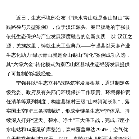
近日，生态环境部公布《“绿水青山就是金山银山”实
践路径与典型案例》，位于汉江源头、秦巴腹地的宁强县
依托生态保护与产业发展深度融合的创新实践，以“汉江之
源，羌族故里，铸就生态工业典范——宁强县以天麻产业
生态化助力‘绿水青山就是金山银山’转化”案例成功入选，
其“六绿六金”转化模式为秦巴山区县域生态经济发展提供
了可复制的实践经验。
宁强县以“生态立县”战略筑牢发展根基，通过制定各
级党委、政府及有关部门环境保护工作职责、环境保护责
任清单等系列制度，构建县镇村三级“山林河湖长制”，落
实国土空间“三条控制线”，形成全链条生态守护体系。持
续深入打好“蓝天、碧水、净土”三大保卫战，完成17座小
水电站和14座尾矿库整治，森林覆盖率达79.4%，空气优
良天数常年超过350天，汉江、嘉陵江出境断面水质稳定达